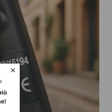
i
 più
ne!