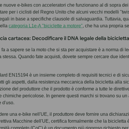
e nuove e-bikes con acceleratori che funzionano al di sopra dei 
are per i ciclisti del Regno Unito che alcuni vecchi modelli "t
egali in base a specifiche clausole di salvaguardia. Tuttavia, qu
nella
categoria L1e-A "biciclette a motore"
, che ha una propria se
cia cartacea: Decodificare il DNA legale della biciclett
fa a sapere se la moto che si sta per acquistare è a norma di l
ta stessa. Quando fate acquisti, dovete sempre cercare due identi
ard EN15194 è un insieme completo di requisiti tecnici e di sicu
tti gli aspetti, dalla resistenza meccanica della bicicletta alla si
zione del produttore che il prodotto è conforme a tutte le diretti
 chimiche pericolose. In genere questi marchi si trovano su un ad
 d'uso.
ere una e-bike nell'UE, il produttore deve fornire una dichiara
rettiva Macchine dell'UE, certifica formalmente che la bicicletta è
rmità completo (CoC) è un documento più rigoroso richiesto per