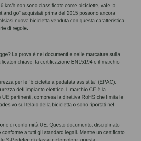
6 km/h non sono classificate come biciclette, vale la
wist and go" acquistati prima del 2015 possono ancora
alsiasi nuova bicicletta venduta con questa caratteristica
rie di regole.
a
egge? La prova è nei documenti e nelle marcature sulla
ficatori chiave: la certificazione EN15194 e il marchio
rezza per le "biciclette a pedalata assistita" (EPAC).
curezza dell'impianto elettrico. Il marchio CE è la
ve UE pertinenti, compresa la direttiva RoHS che limita le
esivo sul telaio della bicicletta o sono riportati nel
zione di conformità UE. Questo documento, disciplinato
 conforme a tutti gli standard legali. Mentre un certificato
 le S-Pedelec di classe ciclomotore, questa