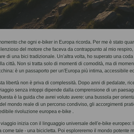
omento che ogni e-biker in Europa ricorda. Per me è stato quand
ilenzioso del motore che faceva da contrappunto al mio respiro,
e di una bici tradizionale. Un'altra volta, ho superato una coda
lla città. Non si tratta solo di momenti di comodità, ma di momenti
hina: è un passaporto per un'Europa più intima, accessibile ed
a libertà non è priva di complessità. Dopo anni di pedalate, ricer
iaggio senza intoppi dipende dalla comprensione di un paesaggio
 Questa è la guida che avrei voluto avere: una bussola per orient
del mondo reale di un percorso condiviso, gli accorgimenti pratic
redibile rivoluzione europea e-bike .
o viaggio inizia con il linguaggio universale dell'e-bike europeo
ta come tale - una bicicletta. Poi esploreremo il mondo poten