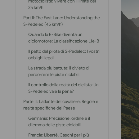
motociclista: Vivere con il limite dei
25 km/h
Part II: The Fast Lane: Understanding the
S-Pedelec (45 km/h)
Quando la E-Bike diventa un
ciclomotore: La classificazione L1e-B
Il patto del pilota di S-Pedelec: I vostri
obblighi legali
La strada più battuta: Il divieto di
percorrere le piste ciclabili
Il controllo della realtà del ciclista: Un
S-Pedelec vale la pena?
Parte III: L'atlante del cavaliere: Regole e
realtà specifiche del Paese
Germania: Precisione, ordine e il
dilemma delle piste ciclabili
Francia: Liberté, Caschi per i più