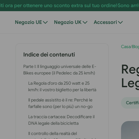
Vai al
uno sconto extra sul tuo ordine!
Sono arrivate le offerte estive
contenuto
Negozio UE
Negozio UK
Accessori
Casa
/
Blo
Indice dei contenuti
Reg
Parte I: Il linguaggio universale delle E-
Bikes europee (il Pedelec da 25 km/h)
Leg
La Regola d'oro da 250 watt e 25
km/h: il vostro biglietto per la libertà
Il pedale assistito è il re: Perché le
Certif
farfalle sono (per lo più) un no-go
La traccia cartacea: Decodificare il
DNA legale della bicicletta
Il controllo della realtà del