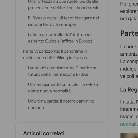
Una fortezza su due ruote: Guida alla
Poi gire
prevenzione dei furti nel mondo reale
esplorer
E-Bikes e cavalli di ferro: Navigare nei
nel gala
sistemi ferroviari europei
Parte
La lista di controllo dell'affittuario
esperto: Guida all'affitto in Europa
Il cuore
Parte V: L'orizzonte: Il panorama in
armonizz
evoluzione dell'E-Biking in Europa
La compr
I venti del cambiamento: Dibattito sul
indulgen
futuro dell'alimentazione E-Bike
veicoli 
Un cambiamento culturale: La E-Bike
La Rego
come nuova normalità
Un'ultima parola: Il nostro cammino
In tutta
comune
fondame
magici c
normati
Articoli correlati