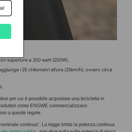
on superiore a 250 watt (250W).
ggiunge i 25 chilometri all'ora (25km/h), ovvero circa
e.
ivo per cui è possibile acquistare una bicicletta in
. Produttori come ENGWE commercializzano
ono a queste regole.
 nominale continua". La legge limita la potenza continua
e dei motori e-bike
, non dice nulla sulla potenza di picco.