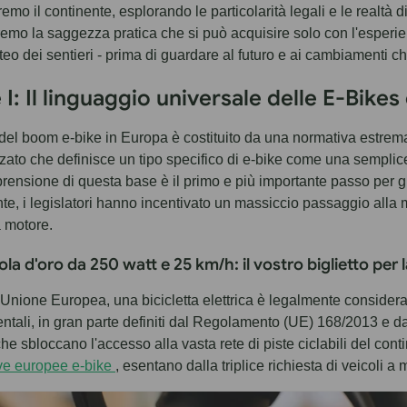
remo il continente, esplorando le particolarità legali e le realtà
emo la saggezza pratica che si può acquisire solo con l'esperienz
teo dei sentieri - prima di guardare al futuro e ai cambiamenti ch
 I: Il linguaggio universale delle E-Bike
 del boom e-bike in Europa è costituito da una normativa estre
ato che definisce un tipo specifico di e-bike come una semplice b
ensione di questa base è il primo e più importante passo per 
te, i legislatori hanno incentivato un massiccio passaggio alla mo
a motore.
la d'oro da 250 watt e 25 km/h: il vostro biglietto per l
 l'Unione Europea, una bicicletta elettrica è legalmente considera
ntali, in gran parte definiti dal Regolamento (UE) 168/2013 e 
he sbloccano l'accesso alla vasta rete di piste ciclabili del co
ve europee e-bike
, esentano dalla triplice richiesta di veicoli 