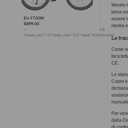
Mentre l
pena not
EU-F700M
essere l
€899.00
rientra 
⭐
(18
{"scale_min":"1.0","scale_max":"5.0","value":"4.6"}
reviews)
La trac
Come si 
biciclet
CE.
Lo stand
Copre tu
dichiara
sostanze
manuale
Per vend
dalla Di
di confo