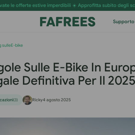
 imperdibili ☀️ Approfitta subito degli sconti sulle E-Bikes
Isc
Supporto
g sulleE-bike
ole Sulle E-Bike In Euro
ale Definitiva Per Il 202
icazioni
Ricky
4 agosto 2025
(3)