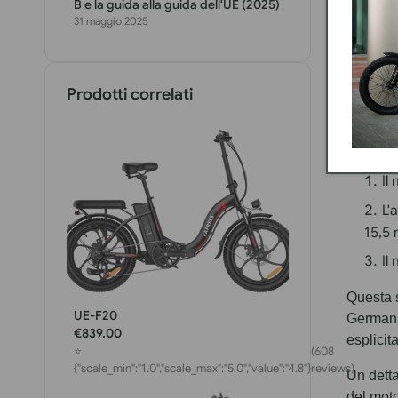
B e la guida alla guida dell'UE (2025)
31 maggio 2025
Prodotti correlati
Le rego
Il
L'
15,5 
Il
Questa s
UE-F20
Germani
€839.00
esplicit
⭐
(608
{"scale_min":"1.0","scale_max":"5.0","value":"4.8"}
reviews)
Un detta
del mot