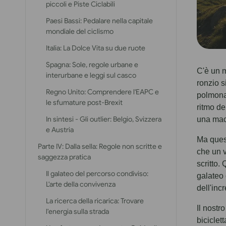
piccoli e Piste Ciclabili
Paesi Bassi: Pedalare nella capitale
mondiale del ciclismo
Italia: La Dolce Vita su due ruote
Spagna: Sole, regole urbane e
C'è un m
interurbane e leggi sul casco
ronzio s
Regno Unito: Comprendere l'EAPC e
polmonar
le sfumature post-Brexit
ritmo de
In sintesi - Gli outlier: Belgio, Svizzera
una macc
e Austria
Ma quest
Parte IV: Dalla sella: Regole non scritte e
che un v
saggezza pratica
scritto.
Il galateo del percorso condiviso:
galateo 
L'arte della convivenza
dell'inc
La ricerca della ricarica: Trovare
Il nostr
l'energia sulla strada
biciclet