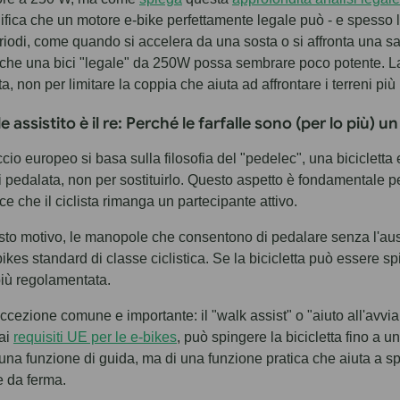
ifica che un motore e-bike perfettamente legale può - e spesso l
riodi, come quando si accelera da una sosta o si affronta una sa
he una bici "legale" da 250W possa sembrare poco potente. La l
a, non per limitare la coppia che aiuta ad affrontare i terreni più
le assistito è il re: Perché le farfalle sono (per lo più) 
cio europeo si basa sulla filosofia del "pedelec", una bicicletta e
i pedalata, non per sostituirlo. Questo aspetto è fondamentale per
ce che il ciclista rimanga un partecipante attivo.
sto motivo, le manopole che consentono di pedalare senza l'aus
bikes standard di classe ciclistica. Se la bicicletta può essere s
più regolamentata.
ccezione comune e importante: il "walk assist" o "aiuto all'avvia
 ai
requisiti UE per le e-bikes
, può spingere la bicicletta fino a
i una funzione di guida, ma di una funzione pratica che aiuta a 
 da ferma.