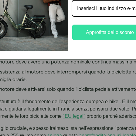
Approfitta dello sconto
le sono:
 motore deve avere una potenza nominale continua massima n
assistenza al motore deve interrompersi quando la bicicletta ra
miglia orarie.
 motore deve attivarsi solo quando il ciclista pedala attivament
truttura è il fondamento dell'esperienza europea e-bike . È il mot
a e guidarla legalmente in Francia senza pensarci due volte
amente le loro biciclette come
"EU legal"
proprio perché aderisc
glio cruciale, e spesso frainteso, sta nell'espressione "potenza
ore a 250 W, ma come
spiega
questa
approfondita analisi legal