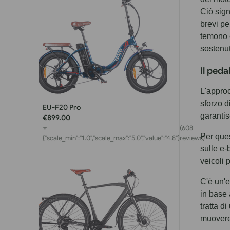
Ciò sign
brevi pe
temono c
sostenut
Il peda
L'approc
sforzo d
EU-F20 Pro
garantis
€899.00
⭐
(608
Per que
{"scale_min":"1.0","scale_max":"5.0","value":"4.8"}
reviews)
sulle e-
veicoli 
C'è un'e
in base
tratta d
muovere